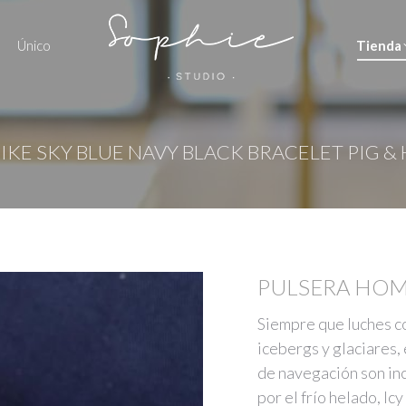
Único
Tienda
 IKE SKY BLUE NAVY BLACK BRACELET PIG &
PULSERA HOM
Siempre que luches co
icebergs y glaciares, 
de navegación son in
por el frío helado, Icy