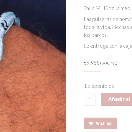
Talla M: 18cm la medi
Las pulseras de homb
toda la vida. Hechas
los barcos.
Se entrega con la caj
69,95
€
(I.V.A. incl.)
1 disponibles
ICY
Añadir al 
IKE
SKY
BLUE
Wishlist
NAVY