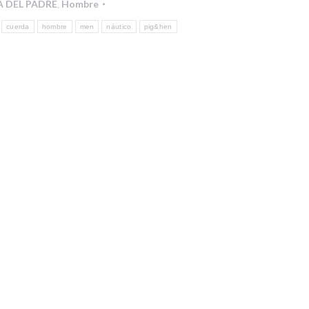
A DEL PADRE
,
Hombre
cuerda
hombre
men
náutico
pig&hen