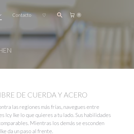
Contacto
♡
0
 HEN
BRE DE CUERDA Y ACERO
ntra las regiones más frías, navegues entre
es Icy Ike lo que quieres a tu lado. Sus habilidades
comparables. Mientras los demás se esconden
 Ike da un paso al frente.