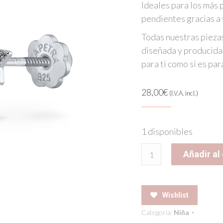
Ideales para los más 
pendientes gracias a 
Todas nuestras piezas
diseñada y producida 
para ti como si es par
28,00
€
(I.V.A. incl.)
1 disponibles
SILVER
Añadir al 
MAGIC
WAND
LAPETRA
Wishlist
EARRINGS
Categoría:
Niña
cantidad