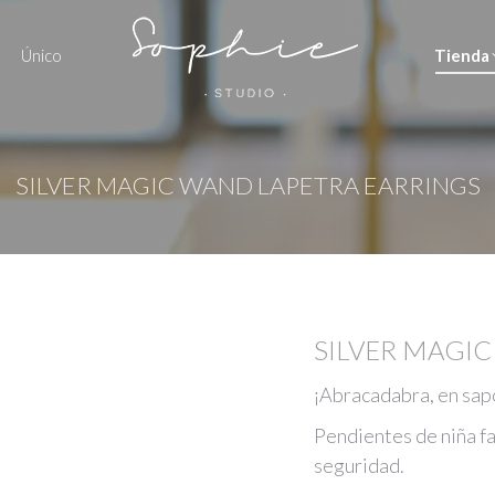
Único
Tienda
SILVER MAGIC WAND LAPETRA EARRINGS
SILVER MAGI
¡Abracadabra, en sap
Pendientes de niña fa
seguridad.