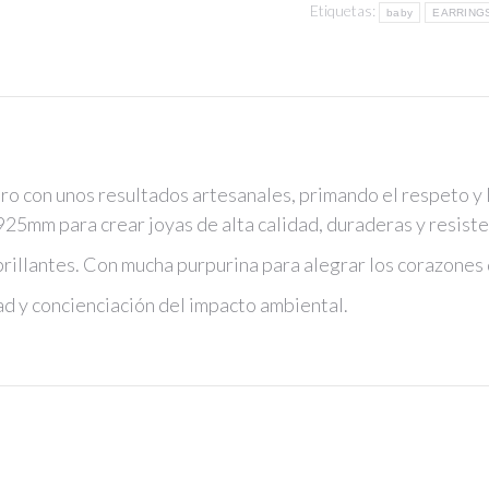
Etiquetas:
baby
EARRING
ro con unos resultados artesanales, primando el respeto y 
 925mm para crear joyas de alta calidad, duraderas y resist
rillantes. Con mucha purpurina para alegrar los corazones d
d y concienciación del impacto ambiental.