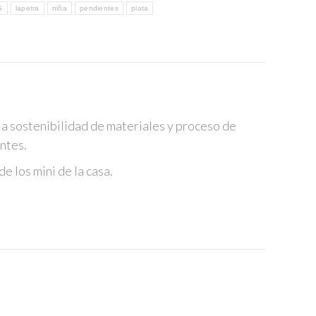
S
lapetra
niña
pendientes
plata
la sostenibilidad de materiales y proceso de
entes.
e los mini de la casa.