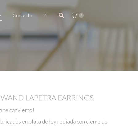
Contacto
♡
0
C WAND LAPETRA EARRINGS
o te convierto!
bricados en plata de ley rodiada con cierre de