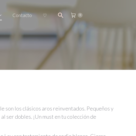
Contacto
♡
0
e son los clásicos aros reinventados. Pequeños y
 al ser dobles. ¡Un must en tu colección de