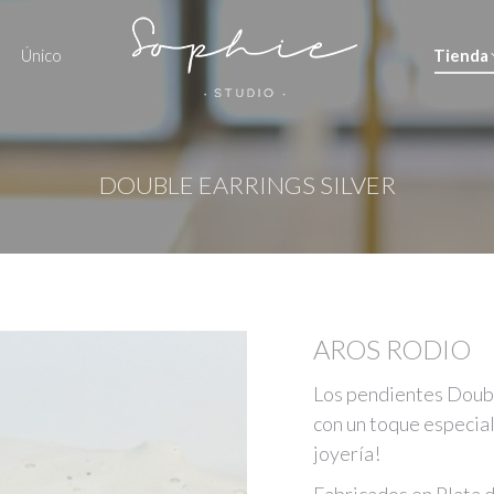
Único
Tienda
DOUBLE EARRINGS SILVER
AROS RODIO
Los pendientes Doubl
con un toque especial
joyería!