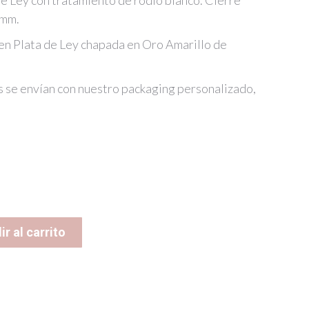
e Ley con tratamiento de rodio blanco. Cierre
 mm.
en Plata de Ley chapada en Oro Amarillo de
s se envían con nuestro packaging personalizado,
r al carrito