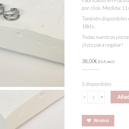
Fabricados en Plata d
por click. Medida: 11
También disponibles 
18kts.
Todas nuestras pieza
¡listo para regalar!
38,00
€
(I.V.A. incl.)
5 disponibles
DOUBLE
Añadi
EARRINGS
SILVER
cantidad
Wishlist