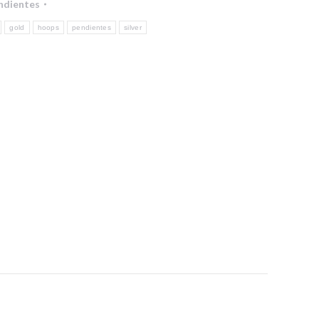
ndientes
gold
hoops
pendientes
silver