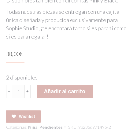
Disponibles también con circonitas Pink y Black.
Todas nuestras piezas se entregan con una cajita
única diseñada y producida exclusivamente para
Sophie Studio, ¡te encantará tanto si es para ti como
si es para regalar!
38,00
€
2 disponibles
MICRO
Añadir al carrito
HOOPS
EARRINGS
RAINBOW
Wishlist
cantidad
Categorías:
Niña
,
Pendientes
SKU:
9b235d971495-2