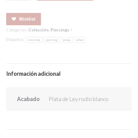
SILVER
cantidad
Wishlist
Categorías:
Colección
,
Piercings
Etiquetas:
circonita
piercing
plata
silver
Información adicional
Acabado
Plata de Ley rodio blanco