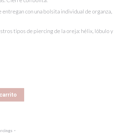
as. Cierre con bolita.
 entregan con una bolsita individual de organza,
stros tipos de piercing de la oreja: hélix, lóbulo y
carrito
ercings