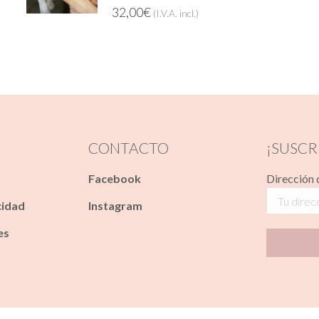
32,00
€
(I.V.A. incl.)
CONTACTO
¡SUSCR
Facebook
Dirección 
cidad
Instagram
es