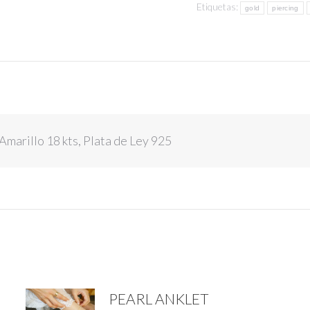
Etiquetas:
gold
piercing
marillo 18 kts, Plata de Ley 925
PEARL ANKLET