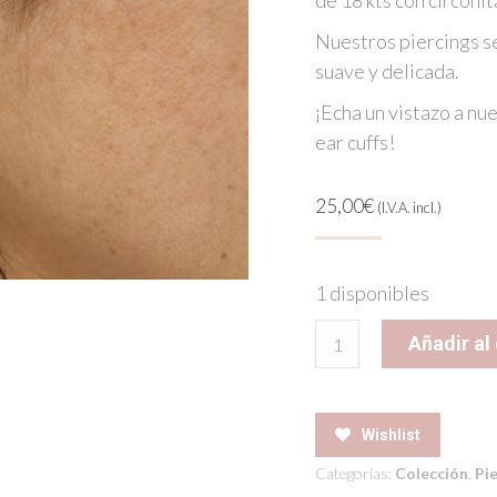
de 18 kts con circonit
Nuestros piercings se
suave y delicada.
¡Echa un vistazo a nue
ear cuffs!
25,00
€
(I.V.A. incl.)
1 disponibles
MILL
Añadir al 
PIERCING
cantidad
Wishlist
Categorías:
Colección
,
Pi