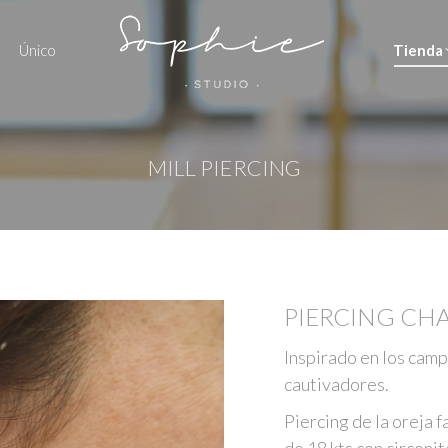
Único
Tienda
MILL PIERCING
PIERCING CH
Inspirado en los camp
cautivadores.
Piercing de la oreja 