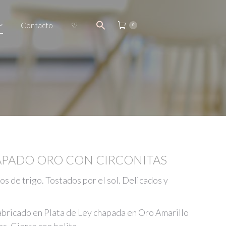
Contacto
♡
0
APADO ORO CON CIRCONITAS
os de trigo. Tostados por el sol. Delicados y
fabricado en Plata de Ley chapada en Oro Amarillo