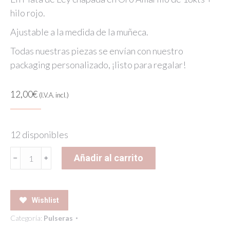
hilo rojo.
Ajustable a la medida de la muñeca.
Todas nuestras piezas se envían con nuestro
packaging personalizado, ¡listo para regalar!
12,00
€
(I.V.A. incl.)
12 disponibles
LUCK
Añadir al carrito
BRACELET
SILVER
cantidad
Wishlist
Categoría:
Pulseras