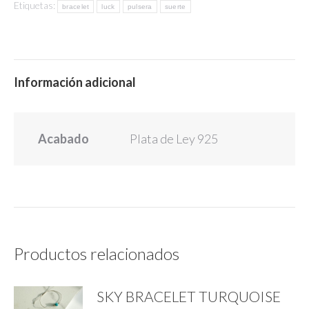
Etiquetas:
bracelet
luck
pulsera
suerte
Información adicional
Acabado
Plata de Ley 925
Productos relacionados
SKY BRACELET TURQUOISE