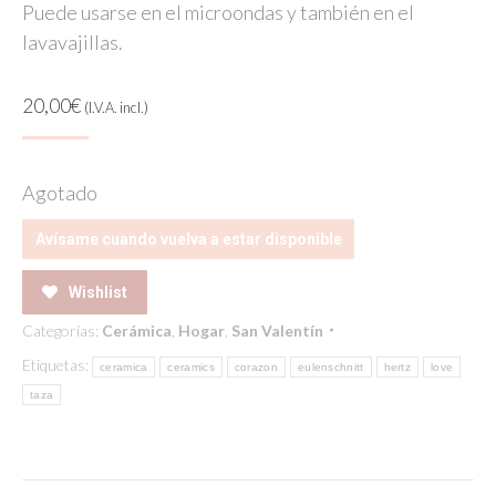
Puede usarse en el microondas y también en el
lavavajillas.
20,00
€
(I.V.A. incl.)
Agotado
Avísame cuando vuelva a estar disponible
Wishlist
Categorías:
Cerámica
,
Hogar
,
San Valentín
Etiquetas:
ceramica
ceramics
corazon
eulenschnitt
hertz
love
taza