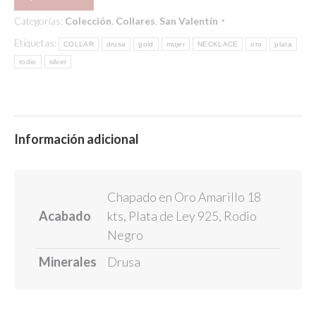
Categorías:
Colección
,
Collares
,
San Valentín
Etiquetas:
COLLAR
drusa
gold
mujer
NECKLACE
oro
plata
rodio
silver
Información adicional
Chapado en Oro Amarillo 18
Acabado
kts, Plata de Ley 925, Rodio
Negro
Minerales
Drusa