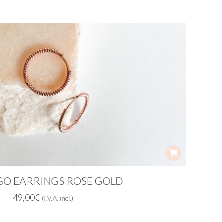
GO EARRINGS ROSE GOLD
49,00
€
(I.V.A. incl.)