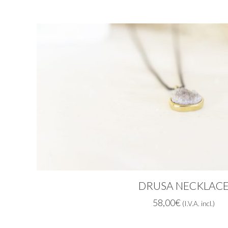
DRUSA NECKLAC
58,00
€
(I.V.A. incl.)