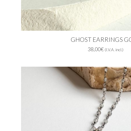
GHOST EARRINGS G
38,00
€
(I.V.A. incl.)