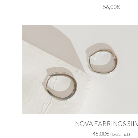
56,00
€
NOVA EARRINGS SIL
45,00
€
(I.V.A. incl.)