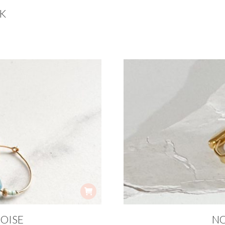
NK
OISE
NO