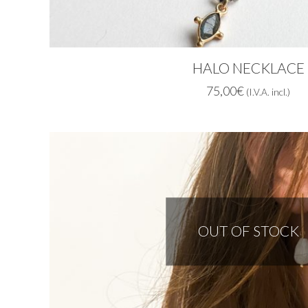
HALO NECKLACE
75,00
€
(I.V.A. incl.)
OUT OF STOCK