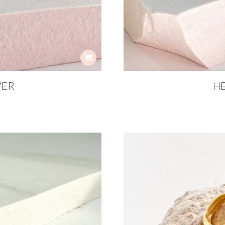
VER
H