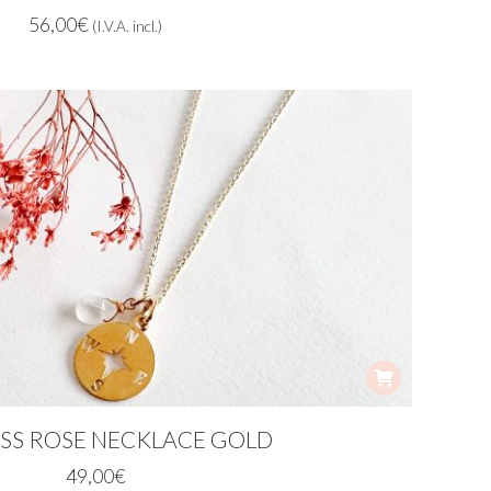
56,00
€
(I.V.A. incl.)
S ROSE NECKLACE GOLD
49,00
€