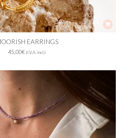
OORISH EARRINGS
45,00
€
(I.V.A. incl.)