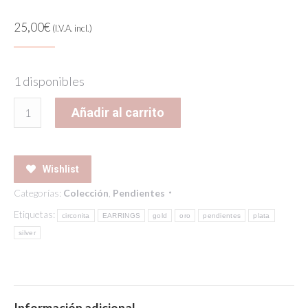
25,00
€
(I.V.A. incl.)
1 disponibles
DUO
Añadir al carrito
EARRINGS
cantidad
Wishlist
Categorías:
Colección
,
Pendientes
Etiquetas:
circonita
EARRINGS
gold
oro
pendientes
plata
silver
Información adicional