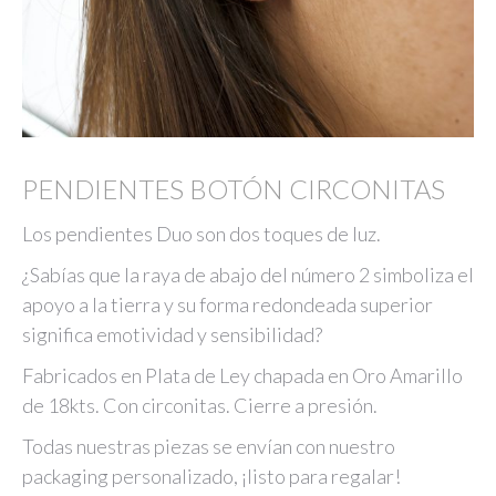
PENDIENTES BOTÓN CIRCONITAS
Los pendientes Duo son dos toques de luz.
¿Sabías que la raya de abajo del número 2 simboliza el
apoyo a la tierra y su forma redondeada superior
significa emotividad y sensibilidad?
Fabricados en Plata de Ley chapada en Oro Amarillo
de 18kts. Con circonitas. Cierre a presión.
Todas nuestras piezas se envían con nuestro
packaging personalizado, ¡listo para regalar!