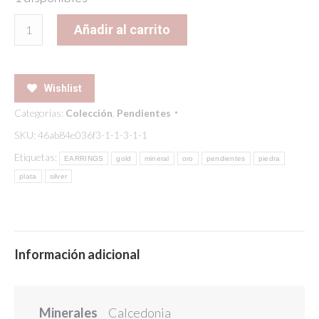
SUGAR
Añadir al carrito
EARRINGS
CALCEDONIA
cantidad
Wishlist
Categorías:
Colección
,
Pendientes
SKU:
46ab84e036f3-1-1-3-1-1
Etiquetas:
EARRINGS
gold
mineral
oro
pendientes
piedra
plata
silver
Información adicional
Minerales
Calcedonia