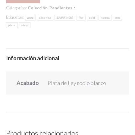
Categorías:
Colección
,
Pendientes
Etiquetas:
aros
circonita
EARRINGS
flor
gold
hoops
oro
plata
silver
Información adicional
Acabado
Plata de Ley rodio blanco
Productos relacionados