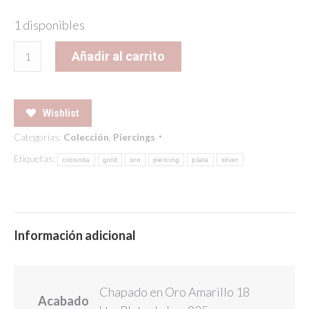
1 disponibles
POPCORN
Añadir al carrito
PIERCING
GOLD
cantidad
Wishlist
Categorías:
Colección
,
Piercings
Etiquetas:
circonita
gold
oro
piercing
plata
silver
Información adicional
Chapado en Oro Amarillo 18
Acabado