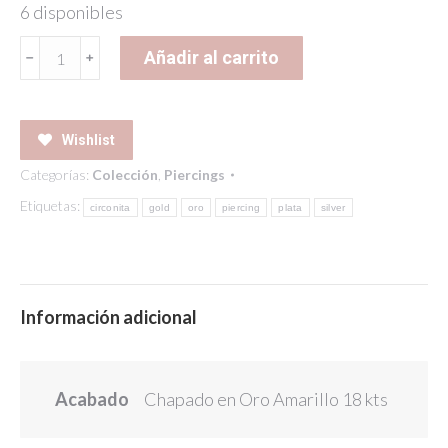
6 disponibles
POLAR
Añadir al carrito
PIERCING
GOLD
cantidad
Wishlist
Categorías:
Colección
,
Piercings
Etiquetas:
circonita
gold
oro
piercing
plata
silver
Información adicional
Acabado
Chapado en Oro Amarillo 18 kts